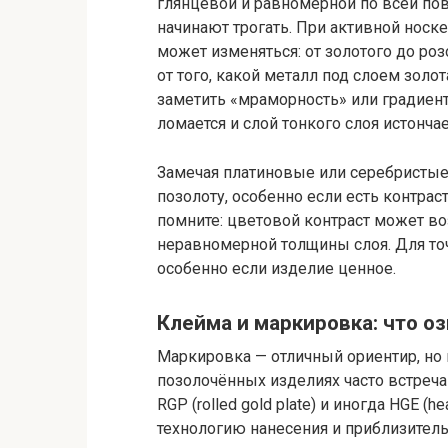
глянцевой и равномерной по всей пове
начинают трогать. При активной носке
может изменяться: от золотого до роз
от того, какой металл под слоем золо
заметить «мраморность» или градиент 
ломается и слой тонкого слоя истончае
Замечая платиновые или серебристые
позолоту, особенно если есть контра
помните: цветовой контраст может воз
неравномерной толщины слоя. Для то
особенно если изделие ценное.
Клейма и маркировка: что о
Маркировка — отличный ориентир, но п
позолочённых изделиях часто встречаютс
RGP (rolled gold plate) и иногда HGE (h
технологию нанесения и приблизитель