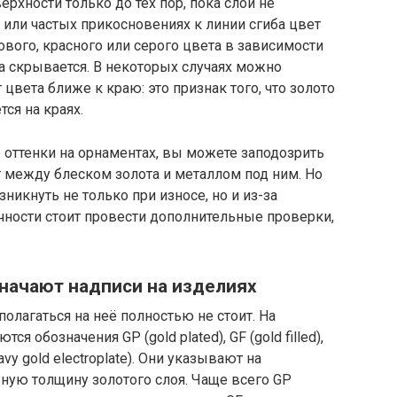
рхности только до тех пор, пока слой не
 или частых прикосновениях к линии сгиба цвет
ового, красного или серого цвета в зависимости
та скрывается. В некоторых случаях можно
цвета ближе к краю: это признак того, что золото
тся на краях.
 оттенки на орнаментах, вы можете заподозрить
ст между блеском золота и металлом под ним. Но
никнуть не только при износе, но и из-за
чности стоит провести дополнительные проверки,
значают надписи на изделиях
олагаться на неё полностью не стоит. На
я обозначения GP (gold plated), GF (gold filled),
eavy gold electroplate). Они указывают на
ную толщину золотого слоя. Чаще всего GP