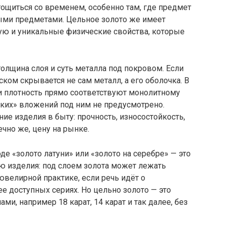
ощиться со временем, особенно там, где предмет
рыми предметами. Цельное золото же имеет
ю и уникальные физические свойства, которые
толщина слоя и суть металла под покровом. Если
ском скрывается не сам металл, а его оболочка. В
и плотность прямо соответствуют монолитному
нких» вложений под ним не предусмотрено.
ие изделия в быту: прочность, износостойкость,
чно же, цену на рынке.
е «золото латуни» или «золото на серебре» — это
ю изделия: под слоем золота может лежать
ювелирной практике, если речь идёт о
 доступных сериях. Но цельно золото — это
ми, например 18 карат, 14 карат и так далее, без